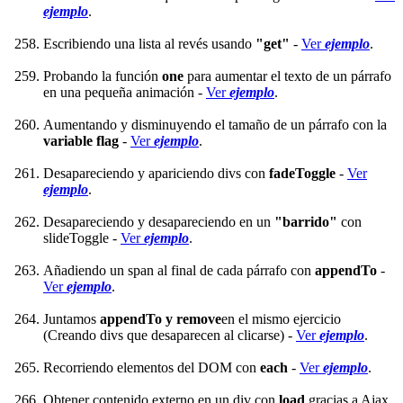
ejemplo
.
Escribiendo una lista al revés usando
"get"
-
Ver
ejemplo
.
Probando la función
one
para aumentar el texto de un párrafo
en una pequeña animación -
Ver
ejemplo
.
Aumentando y disminuyendo el tamaño de un párrafo con la
variable flag
-
Ver
ejemplo
.
Desapareciendo y apariciendo divs con
fadeToggle
-
Ver
ejemplo
.
Desapareciendo y desapareciendo en un
"barrido"
con
slideToggle -
Ver
ejemplo
.
Añadiendo un span al final de cada párrafo con
appendTo
-
Ver
ejemplo
.
Juntamos
appendTo y remove
en el mismo ejercicio
(Creando divs que desaparecen al clicarse) -
Ver
ejemplo
.
Recorriendo elementos del DOM con
each
-
Ver
ejemplo
.
Obtener contenido externo en un div con
load
gracias a Ajax