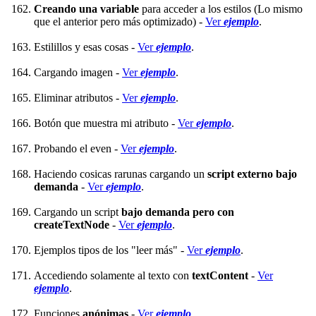
Creando una variable
para acceder a los estilos (Lo mismo
que el anterior pero más optimizado) -
Ver
ejemplo
.
Estilillos y esas cosas -
Ver
ejemplo
.
Cargando imagen -
Ver
ejemplo
.
Eliminar atributos -
Ver
ejemplo
.
Botón que muestra mi atributo -
Ver
ejemplo
.
Probando el even -
Ver
ejemplo
.
Haciendo cosicas rarunas cargando un
script externo bajo
demanda
-
Ver
ejemplo
.
Cargando un script
bajo demanda pero con
createTextNode
-
Ver
ejemplo
.
Ejemplos tipos de los "leer más" -
Ver
ejemplo
.
Accediendo solamente al texto con
textContent
-
Ver
ejemplo
.
Funciones
anónimas
-
Ver
ejemplo
.