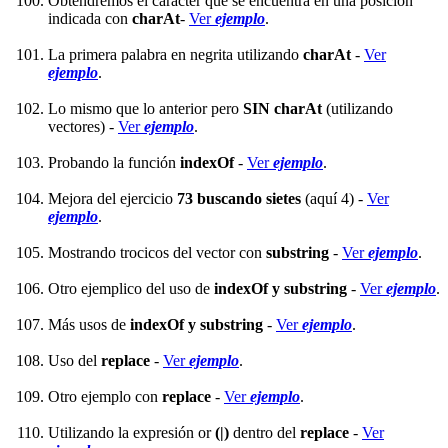
Obtendremos el carácter que se encuentra en una posición
indicada con
charAt
-
Ver
ejemplo
.
La primera palabra en negrita utilizando
charAt
-
Ver
ejemplo
.
Lo mismo que lo anterior pero
SIN charAt
(utilizando
vectores) -
Ver
ejemplo
.
Probando la función
indexOf
-
Ver
ejemplo
.
Mejora del ejercicio
73 buscando sietes
(aquí 4) -
Ver
ejemplo
.
Mostrando trocicos del vector con
substring
-
Ver
ejemplo
.
Otro ejemplico del uso de
indexOf y substring
-
Ver
ejemplo
.
Más usos de
indexOf y substring
-
Ver
ejemplo
.
Uso del
replace
-
Ver
ejemplo
.
Otro ejemplo con
replace
-
Ver
ejemplo
.
Utilizando la expresión or
(|)
dentro del
replace
-
Ver