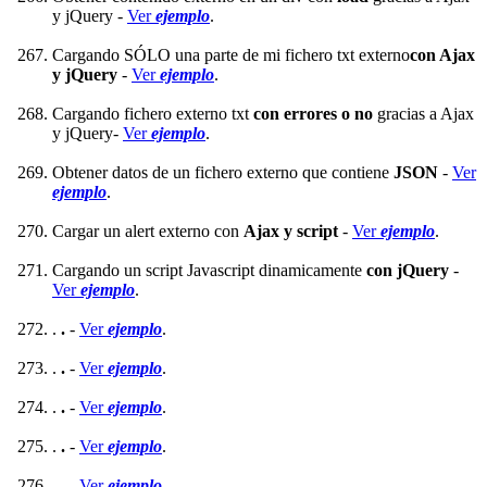
y jQuery -
Ver
ejemplo
.
Cargando SÓLO una parte de mi fichero txt externo
con Ajax
y jQuery
-
Ver
ejemplo
.
Cargando fichero externo txt
con errores o no
gracias a Ajax
y jQuery-
Ver
ejemplo
.
Obtener datos de un fichero externo que contiene
JSON
-
Ver
ejemplo
.
Cargar un alert externo con
Ajax y script
-
Ver
ejemplo
.
Cargando un script Javascript dinamicamente
con jQuery
-
Ver
ejemplo
.
.
.
-
Ver
ejemplo
.
.
.
-
Ver
ejemplo
.
.
.
-
Ver
ejemplo
.
.
.
-
Ver
ejemplo
.
.
.
-
Ver
ejemplo
.