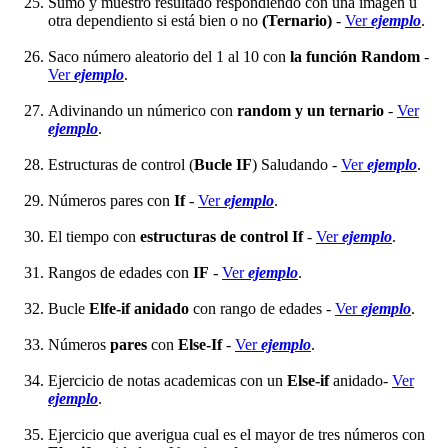
Sumo y muestro resultado respondiéndo con una imagen u
otra dependiento si está bien o no
(Ternario)
-
Ver
ejemplo
.
Saco número aleatorio del 1 al 10 con
la función Random
-
Ver
ejemplo
.
Adivinando un númerico con
random y un ternario
-
Ver
ejemplo
.
Estructuras de control (
Bucle IF
) Saludando -
Ver
ejemplo
.
Números pares con
If
-
Ver
ejemplo
.
El tiempo con
estructuras de control If
-
Ver
ejemplo
.
Rangos de edades con
IF
-
Ver
ejemplo
.
Bucle
Elfe-if anidado
con rango de edades -
Ver
ejemplo
.
Números
pares
con
Else-If
-
Ver
ejemplo
.
Ejercicio de notas academicas con un
Else-if
anidado-
Ver
ejemplo
.
Ejercicio que averigua cual es el mayor de tres números con